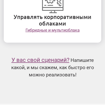
* Velvica API или услуги Velvica Professional Services.
Управлять корпоративными
облаками
Гибридные и мультиоблака
Что получает ваш конечный 
Личный кабинет для управления подписками: измен
У вас свой сценарий?
Напишите
ЮР.ЛИЦАМ:
Управление сотрудниками и предоставл
какой, и мы скажем, как быстро его
ФИЗ.ЛИЦАМ:
Возможность пополнить баланс со св
можно реализовать!
Попробовать
рибуция
бесплатно
зация продаж
spersky
IBM