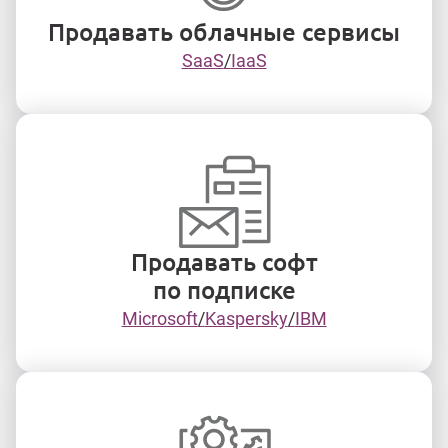
Готовые интеграции с ведущими вендора
Продавать облачные сервисы
SaaS
IaaS
ПО: Office 365, Kaspersky, NOD32 (Eset), IBM Watson, A
ОБЛАЧНАЯ ИНФРАСТРУКТУРА:
AZURE, AWS, OpenS
ВАША ИНФРАСТРУКТУРА:
Удобные панели доступа
НУЖНА ДРУГАЯ ИНТЕГРАЦИЯ?
Команда Velvica Pro
Продавать софт
по подписке
Интеграция с вашими бизнес-системами*
Microsoft
Kaspersky
IBM
У вас своя CRM/ERP/etc система? Velvica легко вс
CRM:
Операторы могут продавать онлайн продукты
ERP:
Обменивайтесь отчётами и устанавливайте кре