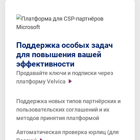
Dynamics 365,
Enterprise Mobility, Exchange Online,
Intune, Meeting Room, Cloud App
Security, Kaizala,
Power BI, Power Apps and Power
Поддержка особых задач
Automate Plans, Power Virtual Agent,
для повышения вашей
Social Engagement,
эффективности
Stream, MS Project, SharePoint Online,
Skype for Business.
Продавайте ключи и подписки через
платформу Velvica
Соответствие новым требованиям
Поддержка новых типов партнёрских и
Microsoft к политике безопасности
пользовательских соглашений и их
платформ — двухфакторная
методов принятия платформой
аутентификация.
Автоматическая проверка юрлиц (для