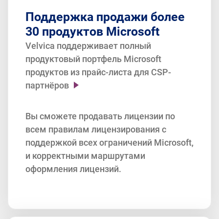
Поддержка продажи более
30 продуктов Microsoft
Velvica поддерживает полный
продуктовый портфель Microsoft
продуктов из прайс-листа для CSP-
партнёров
Office 365 (A/E/F, Advanced, Business,
Вы сможете продавать лицензии по
ProPlus),
всем правилам лицензирования с
Windows, Windows 10 Enterprise
поддержкой всех ограничений Microsoft,
Project, Visio, OneDrive,
и корректными маршрутами
Microsoft Defender Advanced Threat
оформления лицензий.
Protection,
AdvancedeDiscovery Storage,
AI Builder Capacity add-on,
Azure,